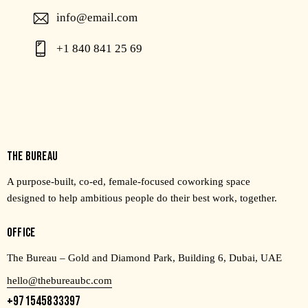
info@email.com
+1 840 841 25 69
THE BUREAU
A purpose-built, co-ed, female-focused coworking space
designed to help ambitious people do their best work, together.
OFFICE
The Bureau – Gold and Diamond Park, Building 6, Dubai, UAE
hello@thebureaubc.com
+971545833397