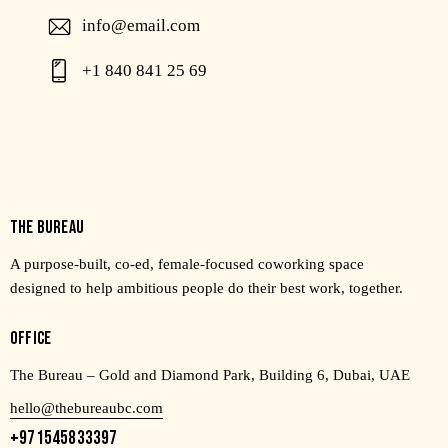
info@email.com
+1 840 841 25 69
THE BUREAU
A purpose-built, co-ed, female-focused coworking space
designed to help ambitious people do their best work, together.
OFFICE
The Bureau – Gold and Diamond Park, Building 6, Dubai, UAE
hello@thebureaubc.com
+971545833397